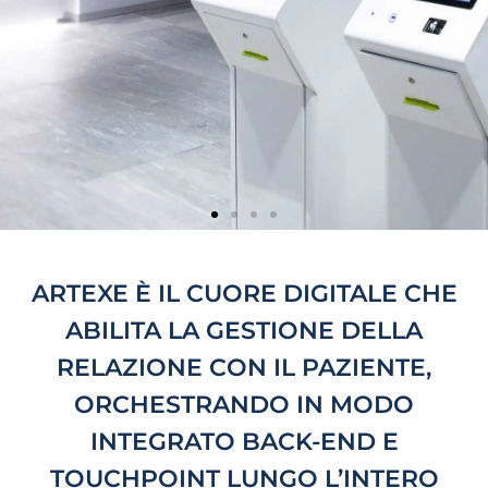
ESPLORA COME
GESTIRE IN MODO
ARTEXE È IL CUORE DIGITALE CHE
INTEGRATO I
ABILITA LA GESTIONE DELLA
TOUCHPOINT DEL
RELAZIONE CON IL PAZIENTE,
PERCORSO DI CURA
ORCHESTRANDO IN MODO
INTEGRATO BACK-END E
TOUCHPOINT LUNGO L’INTERO
SCOPRI DI PIÙ