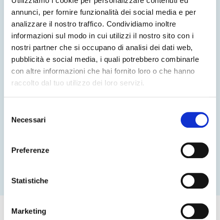
Utilizziamo i cookie per personalizzare contenuti ed
annunci, per fornire funzionalità dei social media e per
analizzare il nostro traffico. Condividiamo inoltre
informazioni sul modo in cui utilizzi il nostro sito con i
nostri partner che si occupano di analisi dei dati web,
pubblicità e social media, i quali potrebbero combinarle
Integrare e orchestrare i punti di
con altre informazioni che hai fornito loro o che hanno
contatto del paziente
raccolto dal tuo utilizzo dei loro servizi.
Una patient experience efficace nasce dalla
capacità di
coordinare tutti i touchpoint del
Selezione
percorso sanitario
, fisici e digitali. Accettazione,
Necessari
del
attesa, orientamento negli spazi, accesso ai
consenso
servizi e comunicazioni devono essere gestiti
Preferenze
come
un unico flusso integrato
, capace di
ridurre frizioni e tempi di attesa.
Statistiche
Marketing